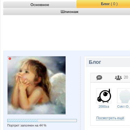
Блог
( 0 )
Основное
Шпионаж
Блог
20
2000za
Coki 
Посмотреть ещё
Портрет заполнен на 44 %