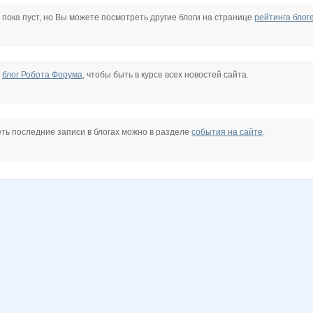
na
Rovich
VREMIA
Zaika-Zaznaika
astra
avtograf
docpantera
 пока пуст, но Вы можете посмотреть другие блоги на странице
рейтинга блог
missVIP
svetnik
евгенчик
горошина
лелька33
Катюлич
е
блог Робота Форума
, чтобы быть в курсе всех новостей сайта.
душка
Тюня
ТИМ-сп
Жужжжа
Викулик
Восьмерочка
ть последние записи в блогах можно в разделе
события на сайте
.