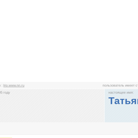
и
:
lrio.www.nn.ru
пользователь имеет 
5 году
настоящее имя:
Татья