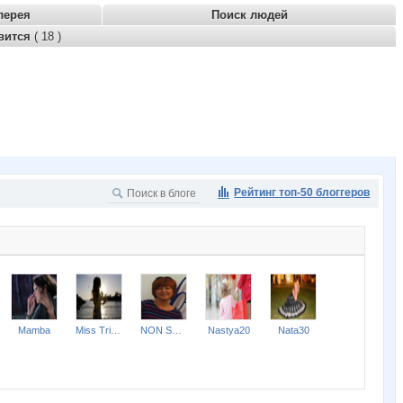
лерея
Поиск людей
вится
( 18 )
Рейтинг топ-50 блоггеров
Mamba
Miss Triumf
NON STOP
Nastya20
Nata30