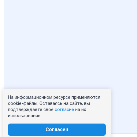
На информационном ресурсе применяются
Статистика портрета:
cookie-файлы. Оставаясь на сайте, вы
подтверждаете свое
согласие
на их
сейчас просматривают портрет - 0
использование.
зарегистрированные пользователи
посетившие портрет за 7 дней - 1
Согласен