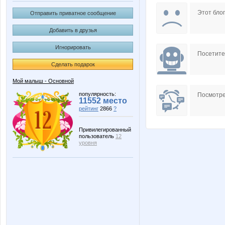
Natata
RazumNi
Этот блог
Отправить приватное сообщение
Добавить в друзья
Игнорировать
mamastra
milavita
Посетит
Сделать подарок
Мой малыш - Основной
Ната13
Соло
популярность:
Посмотре
11552 место
рейтинг
2866
?
Привилегированный
пользователь
12
уровня