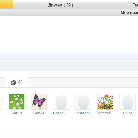
Друзья
( 39 )
Га
Мне нра
46
i Ovochi
Gala N
Guta21
HelenaRod
Irishasea
Karamellka
LuKos